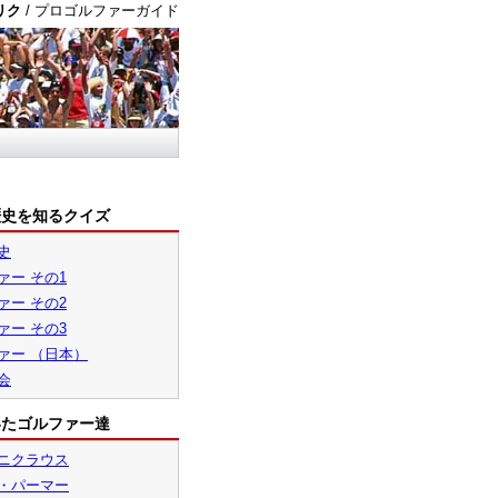
リク
/ プロゴルファーガイド
歴史を知るクイズ
史
ァー その1
ァー その2
ァー その3
ァー （日本）
会
いたゴルファー達
ニクラウス
・パーマー