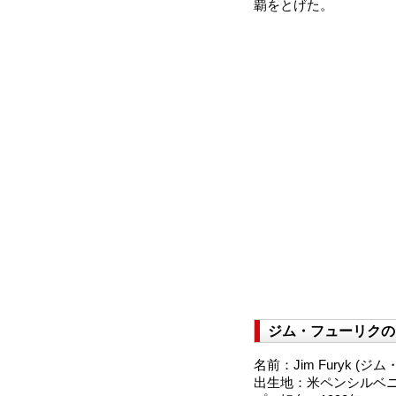
覇をとげた。
ジム・フューリクの
名前：Jim Furyk (ジ
出生地：米ペンシルベ