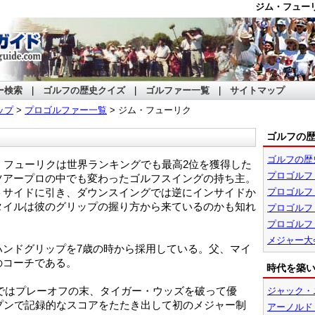
ジム・フュー
ー検索
|
ゴルフの歴史クイズ
|
ゴルファー一覧
|
サイトマップ
ップ
>
プロゴルファー一覧
> ジム・フューリク
ゴルフの
ゴルフの歴
・フューリクは世界ランキングでも最高2位を獲得した
プロゴルフ
ツアープロの中でも変わったゴルフスイングの持ち主。
トサイドに引き、ダウンスイングでは逆にインサイドか
プロゴルフ
タイルは彼のグリップの握り方から来ているのかも知れ
プロゴルフ
プロゴルフ
メジャー大
ハンドグリップを7歳の時から採用している。父、マイ
のコーチである。
時代を築
権ではプレーオフの末、タイガー・ウッズを破って優
ジャック・
プンで記録的なスコアをたたき出して初のメジャー制
アーノルド