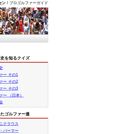
セン
/ プロゴルファーガイド
歴史を知るクイズ
史
ァー その1
ァー その2
ァー その3
ァー （日本）
会
いたゴルファー達
ニクラウス
・パーマー