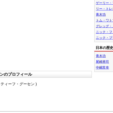
ゲーリー・
リー・トレ
青木功
トム・ワト
グレッグ・
ニック・フ
ニック・プ
日本の歴
青木功
尾崎将司
中嶋常幸
ンのプロフィール
n (レティーフ・グーセン )