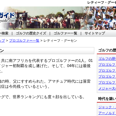
レティーフ・グー
ー検索
|
ゴルフの歴史クイズ
|
ゴルファー一覧
|
サイトマップ
ップ
>
プロゴルファー一覧
> レティーフ・グーセン
ゴルフの
ン
ゴルフの歴
と共に南アフリカを代表するプロゴルファーの1人。01
プロゴルフ
ジャー初制覇を成し遂げた。そして、04年には最後
た。
プロゴルフ
プロゴルフ
歳の時、父にすすめられた。アマチュア時代には落雷
プロゴルフ
遺症は今尚残っているという。
メジャー大
ングで、世界ランキングにも度々顔を出している。
時代を築
ジャック・
アーノルド