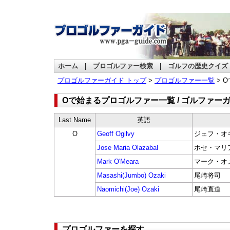
ホーム
|
プロゴルファー検索
|
ゴルフの歴史クイズ
プロゴルファーガイド トップ
>
プロゴルファー一覧
> 
Oで始まるプロゴルファー一覧 / ゴルファー
Last Name
英語
O
Geoff Ogilvy
ジェフ・オ
Jose Maria Olazabal
ホセ・マリ
Mark O'Meara
マーク・オ
Masashi(Jumbo) Ozaki
尾崎将司
Naomichi(Joe) Ozaki
尾崎直道
プロゴルファーを探す