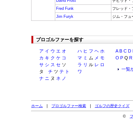
David Frost
デビット・
Fred Funk
フレッド・
Jim Furyk
ジム・フュ
プロゴルファーを探す
ア
イ
ウ
エ
オ
ハ
ヒ
フ
ヘ
ホ
A
B
C
D
カ
キ
ク
ケ
コ
マ
ミ
ム
メ
モ
O
P
Q
R
サ
シ
ス
セ
ソ
ラ
リ
ル
レ
ロ
一覧
タ
チ
ツ
テ
ト
ワ
ナ
ニ
ヌ
ネ
ノ
ホーム
|
プロゴルファー検索
|
ゴルフの歴史クイズ
©