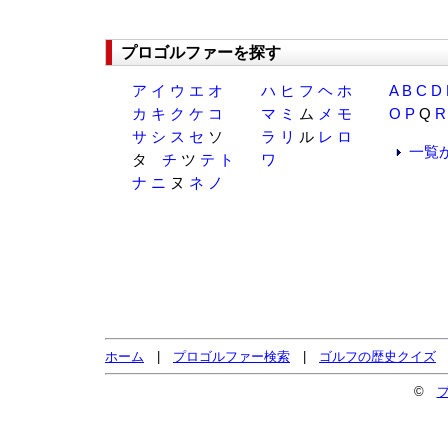
プロゴルファーを探す
ア
イ
ウ
エ
オ
ハ
ヒ
フ
ヘ
ホ
A
B
C
D
カ
キ
ク
ケ
コ
マ
ミ
ム
メ
モ
O
P
Q
R
サ
シ
ス
セ
ソ
ラ
リ
ル
レ
ロ
一覧
タ
チ
ツ
テ
ト
ワ
ナ
ニ
ヌ
ネ
ノ
ホーム
|
プロゴルファー検索
|
ゴルフの歴史クイズ
©