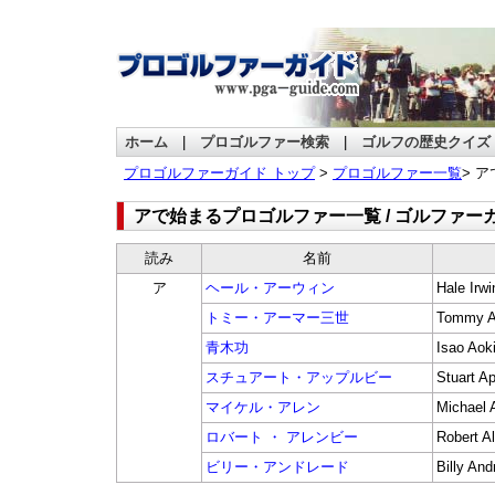
ホーム
|
プロゴルファー検索
|
ゴルフの歴史クイズ
プロゴルファーガイド トップ
>
プロゴルファー一覧
> 
アで始まるプロゴルファー一覧 / ゴルファー
読み
名前
ア
ヘール・アーウィン
Hale Irwi
トミー・アーマー三世
Tommy Ar
青木功
Isao Aok
スチュアート・アップルビー
Stuart A
マイケル・アレン
Michael 
ロバート ・ アレンビー
Robert A
ビリー・アンドレード
Billy And